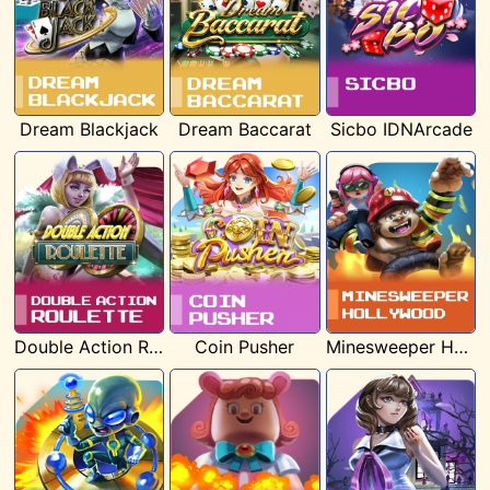
Dream Blackjack
Dream Baccarat
Sicbo IDNArcade
Double Action Roulette
Coin Pusher
Minesweeper Hollywood