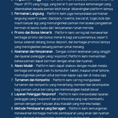
Player (RTP) yang tinggi, yang berarti persentase kemenangan yang
dikembalikan kepada pemain lebih besar dibandingkan platform lainnya.
Permainan Langsung
: Platform kami juga menyediakan permainan
langsung seperti poker, blackjack, roulette, baccarat, togel, bola dan
masih banyak lagi yang memungkinkan pemain merasakan pengalaman
bermain di kasino nyata dari kenyamanan rumah mereka.
Promo dan Bonus Menarik
: Platform kami sering kali menawarkan
berbagai promo dan bonus menarik bagi para pemainnya, seperti
bonus selamat datang, bonus deposit, dan berbagai promosi lainnya
yang meningkatkan peluang pemain untuk menang.
Keamanan dan Kenyamanan
: Dengan sistem keamanan yang canggih
dan layanan pelanggan yang responsif, Platform kami memastikan
bahwa pemain dapat bermain dengan aman dan nyaman.
Akses Mudah
: Platform kami dapat diakses dengan mudah melalui
berbagai perangkat, baik itu komputer, tablet, maupun smartphone,
memungkinkan pemain untuk bermain kapan saja dan di mana saja.
Turnamen dan Kompetisi
: Platform kami sering mengadakan
turnamen dan kompetisi yang menantang, memberikan kesempatan
bagi pemain untuk bersaing dan memenangkan hadiah besar.
Layanan Pelanggan Responsif
: Platform kami menyediakan layanan
pelanggan yang responsif dan profesional yang siap membantu
pemain dengan pertanyaan atau masalah yang mereka hadapi.
Metode Pembayaran yang Beragam
: Platform kami kemungkinan
menawarkan berbagai metode pembayaran yang aman dan nyaman