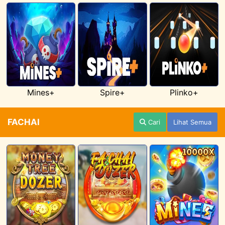
Mines+
Spire+
Plinko+
FACHAI
Cari
Lihat Semua