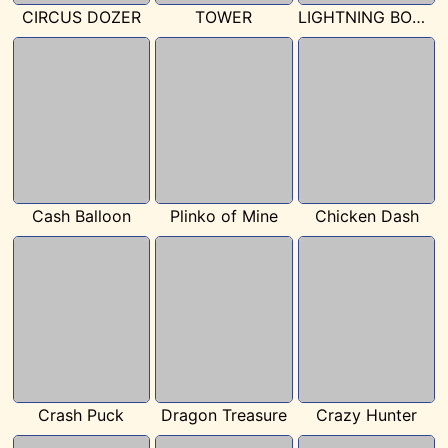
CIRCUS DOZER
TOWER
LIGHTNING BOMB
Cash Balloon
Plinko of Mine
Chicken Dash
Crash Puck
Dragon Treasure
Crazy Hunter