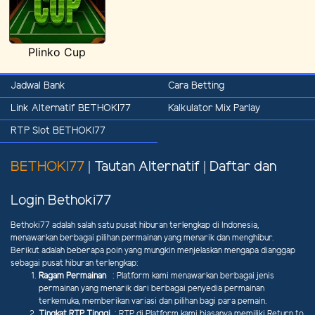
Plinko Cup
Jadwal Bank
Cara Betting
Link Alternatif BETHOKI77
Kalkulator Mix Parlay
RTP Slot BETHOKI77
BETHOKI77
| Tautan Alternatif | Daftar dan
Login Bethoki77
Bethoki77 adalah salah satu pusat hiburan terlengkap di Indonesia,
menawarkan berbagai pilihan permainan yang menarik dan menghibur.
Berikut adalah beberapa poin yang mungkin menjelaskan mengapa dianggap
sebagai pusat hiburan terlengkap:
Ragam Permainan
: Platform kami menawarkan berbagai jenis
permainan yang menarik dari berbagai penyedia permainan
terkemuka, memberikan variasi dan pilihan bagi para pemain.
Tingkat RTP Tinggi
: RTP di Platform kami biasanya memiliki Return to