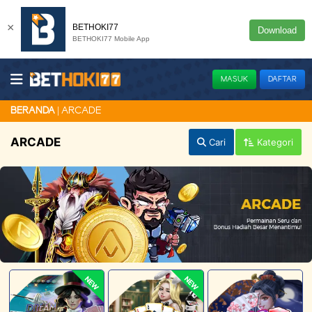
×
BETHOKI77
Download
BETHOKI77 Mobile App
MASUK
DAFTAR
ARCADE
BERANDA
ARCADE
Cari
Kategori
NEW
NEW