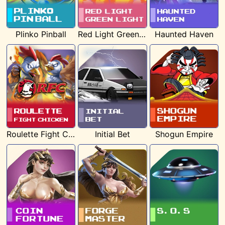
Plinko Pinball
Red Light Green Light
Haunted Haven
Roulette Fight Chicken
Initial Bet
Shogun Empire