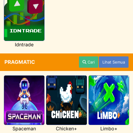
Idntrade
PRAGMATIC
Cari
Lihat Semua
Spaceman
Chicken+
Limbo+