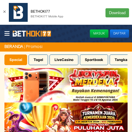
×
BETHOKI77
Download
BETHOKI77 Mobile App
MASUK
DAFTAR
Promosi
BERANDA
Special
Togel
LiveCasino
Sportbook
Tangkas