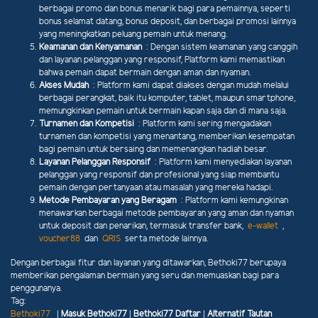
berbagai promo dan bonus menarik bagi para pemainnya, seperti
bonus selamat datang, bonus deposit, dan berbagai promosi lainnya
yang meningkatkan peluang pemain untuk menang.
Keamanan dan Kenyamanan
: Dengan sistem keamanan yang canggih
dan layanan pelanggan yang responsif, Platform kami memastikan
bahwa pemain dapat bermain dengan aman dan nyaman.
Akses Mudah
: Platform kami dapat diakses dengan mudah melalui
berbagai perangkat, baik itu komputer, tablet, maupun smartphone,
memungkinkan pemain untuk bermain kapan saja dan di mana saja.
Turnamen dan Kompetisi
: Platform kami sering mengadakan
turnamen dan kompetisi yang menantang, memberikan kesempatan
bagi pemain untuk bersaing dan memenangkan hadiah besar.
Layanan Pelanggan Responsif
: Platform kami menyediakan layanan
pelanggan yang responsif dan profesional yang siap membantu
pemain dengan pertanyaan atau masalah yang mereka hadapi.
Metode Pembayaran yang Beragam
: Platform kami kemungkinan
menawarkan berbagai metode pembayaran yang aman dan nyaman
untuk deposit dan penarikan, termasuk transfer bank,
e-wallet
,
voucher88
dan
QRIS
serta metode lainnya.
Dengan berbagai fitur dan layanan yang ditawarkan, Bethoki77 berupaya
memberikan pengalaman bermain yang seru dan memuaskan bagi para
penggunanya.
Tag:
Bethoki77
| Masuk Bethoki77 | Bethoki77 Daftar | Alternatif Tautan