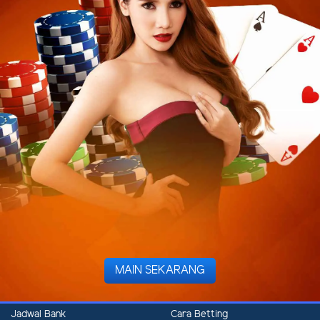
MAIN SEKARANG
Jadwal Bank
Cara Betting